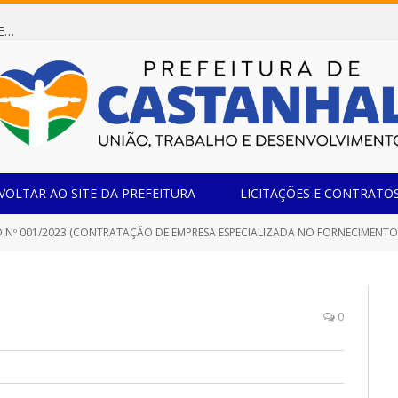
Dispensa de Licitação 085/2026 (CONTRATAÇÃO DE EMPRESA ESPECIALIZADA NA FABRICAÇÃO DE MÓVEIS SOB MEDIDA COM ESTRUTURA METÁLICA EM METALON PARA ATENDIMENTO DAS NECESSIDADES DA SALA SIMOV DA EMEF MADRE MARIA VIGANÓ)
VOLTAR AO SITE DA PREFEITURA
LICITAÇÕES E CONTRATO
/2023 (CONTRATAÇÃO DE EMPRESA ESPECIALIZADA NO FORNECIMENTO DE 01 (UM) TOMÓGRAFO COMPUTADORIZADO HELICOIDAL DE 16 (DEZESSEIS) CANAIS, DESTINAD
0