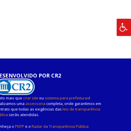
ESENVOLVIDO POR CR2
ito mais que
criar site
ou
sistema para prefeituras
!
alizamos uma
assessoria
completa, onde garantimos em
ntrato que todas as exigências das
leis de transparência
blica
serão atendidas.
nheça o
PNTP
e o
Radar da Transparência Pública