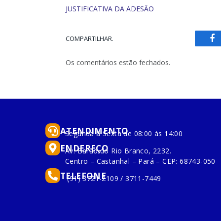
JUSTIFICATIVA DA ADESÃO
COMPARTILHAR.
Fa
Os comentários estão fechados.
ATENDIMENTO
Segunda à Sexta de 08:00 às 14:00
ENDEREÇO
Av. Barão do Rio Branco, 2232.
Centro – Castanhal – Pará – CEP: 68743-050
TELEFONE
(91) 3721-2109 / 3711-7449