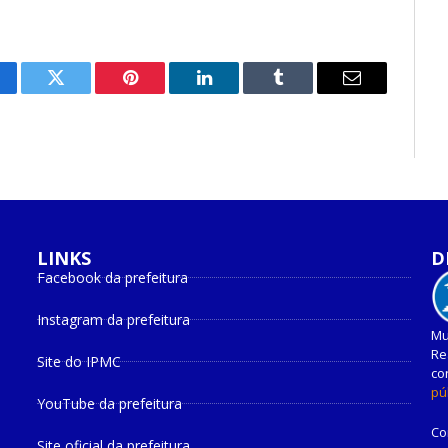
cebook
Twitter
Pinterest
O
Tumblr
E-
LinkedIn
mail
LINKS
D
Facebook da prefeitura
Instagram da prefeitura
Mu
Re
Site do IPMC
co
pú
YouTube da prefeitura
Co
Site oficial da prefeitura