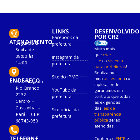
LINKS
DESENVOLVIDO
POR CR2
Facebook da
ATENDIMENTO
Segunda à
prefeitura
Muito mais
Sexta de
que
criar
08:00 às
Instagram da
site
ou
sistema
14:00
prefeitura
para prefeituras
!
Realizamos
Site do IPMC
uma
assessoria
co
ENDEREÇO
Av. Barão do
mpleta, onde
Rio Branco,
YouTube da
garantimos em
2232.
prefeitura
contrato que todas
Centro –
as exigências
Castanhal –
das
leis de
Site oficial da
Pará – CEP:
transparência
prefeitura
pública
serão
68743-050
atendidas.
TELEFONE
Conheça o
PNTP
e
(91) 3721-