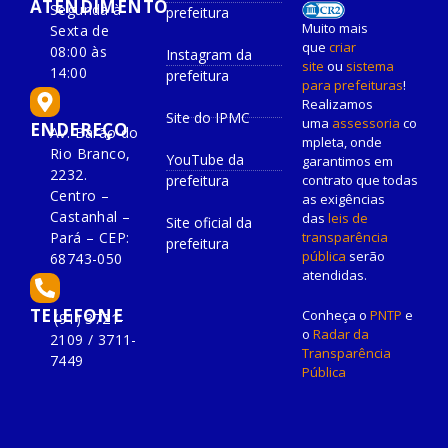
ATENDIMENTO
Segunda à
prefeitura
Muito mais
Sexta de
que
criar
08:00 às
Instagram da
site
ou
sistema
14:00
prefeitura
para prefeituras
!
Realizamos
Site do IPMC
uma
assessoria
co
ENDEREÇO
Av. Barão do
mpleta, onde
Rio Branco,
YouTube da
garantimos em
2232.
prefeitura
contrato que todas
Centro –
as exigências
Castanhal –
das
leis de
Site oficial da
Pará – CEP:
transparência
prefeitura
pública
serão
68743-050
atendidas.
TELEFONE
Conheça o
PNTP
e
(91) 3721-
o
Radar da
2109 / 3711-
Transparência
7449
Pública