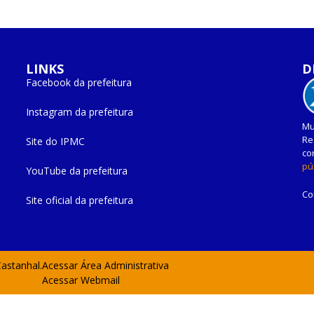
LINKS
D
Facebook da prefeitura
Instagram da prefeitura
Mu
Re
Site do IPMC
co
pú
YouTube da prefeitura
Co
Site oficial da prefeitura
Castanhal.
Acessar Área Administrativa
Acessar Webmail