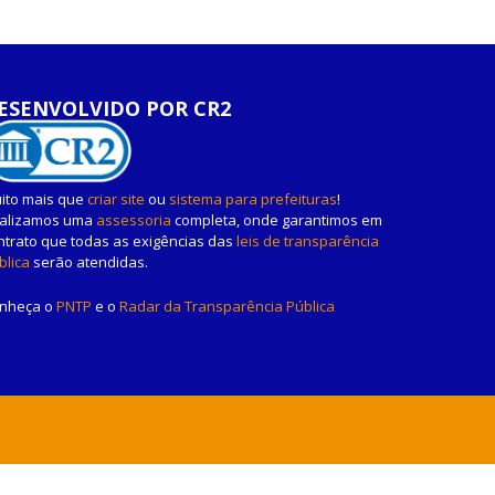
ESENVOLVIDO POR CR2
ito mais que
criar site
ou
sistema para prefeituras
!
alizamos uma
assessoria
completa, onde garantimos em
ntrato que todas as exigências das
leis de transparência
blica
serão atendidas.
nheça o
PNTP
e o
Radar da Transparência Pública