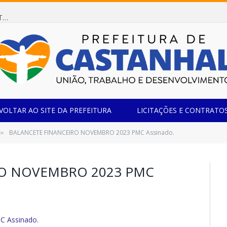
Dispensa de Licitação 078/2026 (AQUISIÇÃO DE AGENTE REDUTOR LÍQUIDO AUTOMOTIVO – ARLA 32, PARA ATENDER A FROTA OFICIAL DE VEÍCULOS DA SECRETARIA MUNICIPAL DE EDUCAÇÃO DO MUNICÍPIO DE CASTANHAL/PA)
VOLTAR AO SITE DA PREFEITURA
LICITAÇÕES E CONTRATO
BALANCETE FINANCEIRO NOVEMBRO 2023 PMC Assinado.
»
RO NOVEMBRO 2023 PMC
 Assinado.