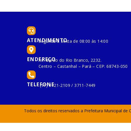
ATENDIMENTO
Segunda à Sexta de 08:00 às 14:00
ENDEREÇO
Av. Barão do Rio Branco, 2232.
Centro – Castanhal – Pará – CEP: 68743-050
TELEFONE
(91) 3721-2109 / 3711-7449
Todos os direitos reservados a Prefeitura Municipal de 