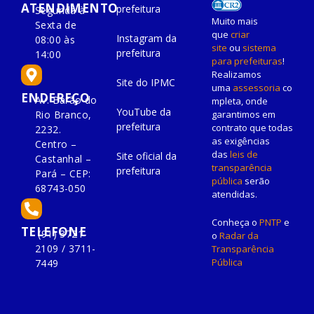
ATENDIMENTO
prefeitura
Segunda à
Muito mais
Sexta de
que
criar
Instagram da
08:00 às
site
ou
sistema
prefeitura
14:00
para prefeituras
!
Realizamos
Site do IPMC
uma
assessoria
co
ENDEREÇO
Av. Barão do
mpleta, onde
YouTube da
Rio Branco,
garantimos em
prefeitura
contrato que todas
2232.
as exigências
Centro –
das
leis de
Site oficial da
Castanhal –
transparência
prefeitura
Pará – CEP:
pública
serão
68743-050
atendidas.
Conheça o
PNTP
e
TELEFONE
(91) 3721-
o
Radar da
2109 / 3711-
Transparência
Pública
7449