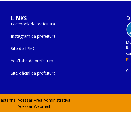
LINKS
D
Facebook da prefeitura
Instagram da prefeitura
Mu
Re
Site do IPMC
co
pú
YouTube da prefeitura
Co
Site oficial da prefeitura
Castanhal.
Acessar Área Administrativa
Acessar Webmail