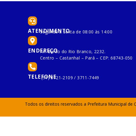
ATENDIMENTO
Segunda à Sexta de 08:00 às 14:00
ENDEREÇO
Av. Barão do Rio Branco, 2232.
Centro – Castanhal – Pará – CEP: 68743-050
TELEFONE
(91) 3721-2109 / 3711-7449
Todos os direitos reservados a Prefeitura Municipal de 