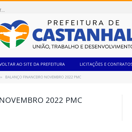
Dispensa de Licitação 078/2026 (AQUISIÇÃO DE AGENTE REDUTOR LÍQUIDO AUTOMOTIVO – ARLA 32, PARA ATENDER A FROTA OFICIAL DE VEÍCULOS DA SECRETARIA MUNICIPAL DE EDUCAÇÃO DO MUNICÍPIO DE CASTANHAL/PA)
VOLTAR AO SITE DA PREFEITURA
LICITAÇÕES E CONTRATO
BALANÇO FINANCEIRO NOVEMBRO 2022 PMC
»
 NOVEMBRO 2022 PMC