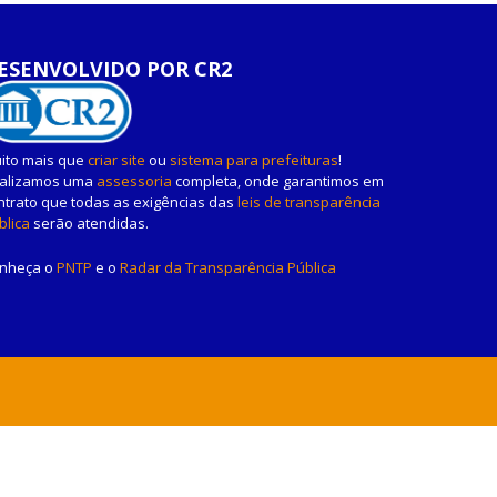
ESENVOLVIDO POR CR2
ito mais que
criar site
ou
sistema para prefeituras
!
alizamos uma
assessoria
completa, onde garantimos em
ntrato que todas as exigências das
leis de transparência
blica
serão atendidas.
nheça o
PNTP
e o
Radar da Transparência Pública