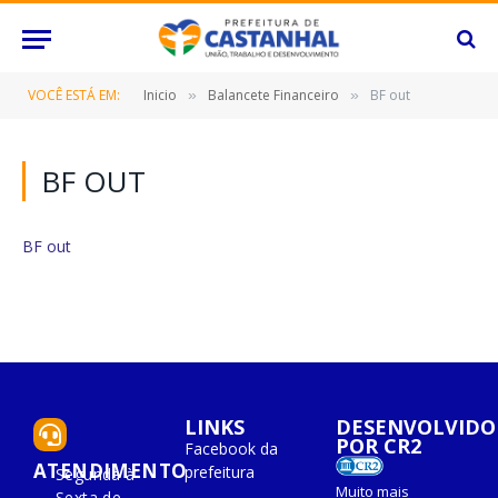
VOCÊ ESTÁ EM:
Inicio
Balancete Financeiro
BF out
»
»
BF OUT
BF out
LINKS
DESENVOLVIDO
POR CR2
Facebook da
ATENDIMENTO
prefeitura
Segunda à
Muito mais
Sexta de