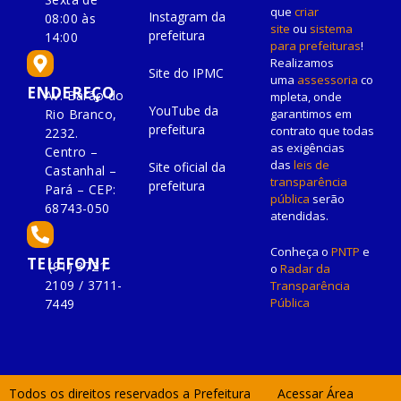
que
criar
Instagram da
08:00 às
site
ou
sistema
prefeitura
14:00
para prefeituras
!
Realizamos
Site do IPMC
uma
assessoria
co
ENDEREÇO
Av. Barão do
mpleta, onde
YouTube da
Rio Branco,
garantimos em
prefeitura
contrato que todas
2232.
as exigências
Centro –
das
leis de
Site oficial da
Castanhal –
transparência
prefeitura
Pará – CEP:
pública
serão
68743-050
atendidas.
Conheça o
PNTP
e
TELEFONE
(91) 3721-
o
Radar da
2109 / 3711-
Transparência
Pública
7449
Todos os direitos reservados a Prefeitura
Acessar Área