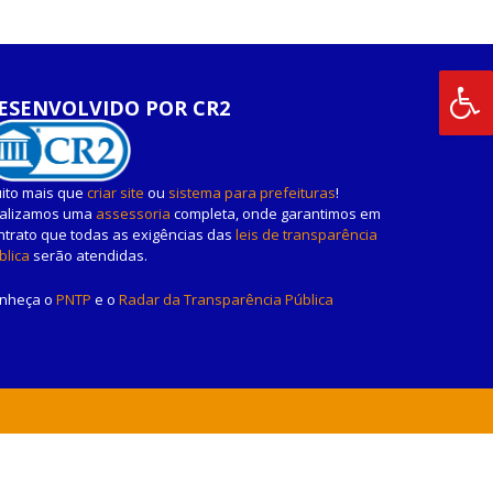
ESENVOLVIDO POR CR2
ito mais que
criar site
ou
sistema para prefeituras
!
alizamos uma
assessoria
completa, onde garantimos em
ntrato que todas as exigências das
leis de transparência
blica
serão atendidas.
nheça o
PNTP
e o
Radar da Transparência Pública