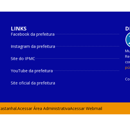
LINKS
D
Facebook da prefeitura
Instagram da prefeitura
Mu
Re
Site do IPMC
co
pú
YouTube da prefeitura
Co
Site oficial da prefeitura
Castanhal.
Acessar Área Administrativa
Acessar Webmail