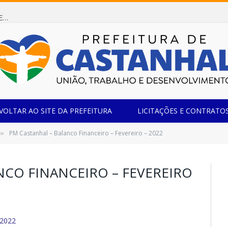
Dispensa de Licitação 085/2026 (CONTRATAÇÃO DE EMPRESA ESPECIALIZADA NA FABRICAÇÃO DE MÓVEIS SOB MEDIDA COM ESTRUTURA METÁLICA EM METALON PARA ATENDIMENTO DAS NECESSIDADES DA SALA SIMOV DA EMEF MADRE MARIA VIGANÓ)
VOLTAR AO SITE DA PREFEITURA
LICITAÇÕES E CONTRATO
PM Castanhal – Balanco Financeiro – Fevereiro – 2022
»
NCO FINANCEIRO – FEVEREIRO
 2022