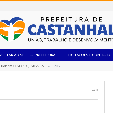
Dispensa de Licitação 078/2026 (AQUISIÇÃO DE AGENTE REDUTOR LÍQUIDO AUTOMOTIVO – ARLA 32, PARA ATENDER A FROTA OFICIAL DE VEÍCULOS DA SECRETARIA MUNICIPAL DE EDUCAÇÃO DO MUNICÍPIO DE CASTANHAL/PA)
VOLTAR AO SITE DA PREFEITURA
LICITAÇÕES E CONTRATO
Boletim COVID-19 (02/08/2022)
0208
»
0