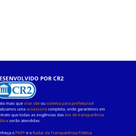
ESENVOLVIDO POR CR2
ito mais que
criar site
ou
sistema para prefeituras
!
alizamos uma
assessoria
completa, onde garantimos em
ntrato que todas as exigências das
leis de transparência
blica
serão atendidas.
nheça o
PNTP
e o
Radar da Transparência Pública