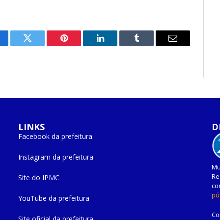
cebook
Twitter
Pinterest
O
Tumblr
E-
LinkedIn
mail
LINKS
D
Facebook da prefeitura
Instagram da prefeitura
Mu
Re
Site do IPMC
co
pú
YouTube da prefeitura
Co
Site oficial da prefeitura