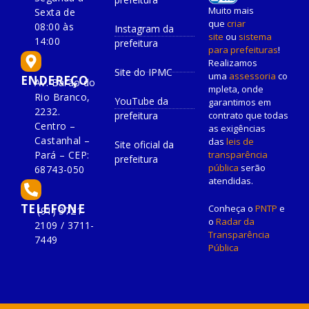
Muito mais
Sexta de
que
criar
08:00 às
Instagram da
site
ou
sistema
14:00
prefeitura
para prefeituras
!
Realizamos
Site do IPMC
uma
assessoria
co
ENDEREÇO
Av. Barão do
mpleta, onde
Rio Branco,
YouTube da
garantimos em
2232.
prefeitura
contrato que todas
Centro –
as exigências
Castanhal –
das
leis de
Site oficial da
Pará – CEP:
transparência
prefeitura
pública
serão
68743-050
atendidas.
TELEFONE
Conheça o
PNTP
e
(91) 3721-
o
Radar da
2109 / 3711-
Transparência
7449
Pública