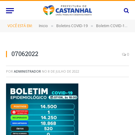
VOCÊ ESTÁ EM:
Inicio
Boletins COVID-19
Boletim COVID-19 (07/06/2022)
»
»
07062022
0
POR
ADMINISTRADOR
NO
8 DE JULHO DE 2022