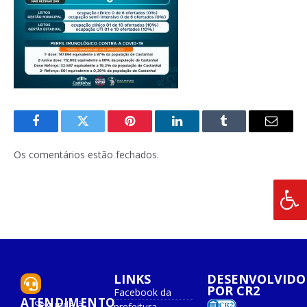
Facebook
Twitter
Pinterest
O
Tumblr
E-
LinkedIn
mail
Os comentários estão fechados.
LINKS
DESENVOLVIDO
POR CR2
Facebook da
ATENDIMENTO
Segunda à
prefeitura