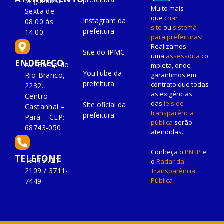
Segunda à
Muito mais
Sexta de
que
criar
Instagram da
08:00 às
site
ou
sistema
prefeitura
14:00
para prefeituras
!
Realizamos
Site do IPMC
uma
assessoria
co
ENDEREÇO
Av. Barão do
mpleta, onde
YouTube da
Rio Branco,
garantimos em
prefeitura
contrato que todas
2232.
as exigências
Centro –
das
leis de
Site oficial da
Castanhal –
transparência
prefeitura
Pará – CEP:
pública
serão
68743-050
atendidas.
Conheça o
PNTP
e
TELEFONE
(91) 3721-
o
Radar da
2109 / 3711-
Transparência
Pública
7449