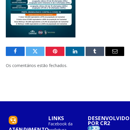
Facebook
Twitter
Pinterest
O
Tumblr
E-
LinkedIn
mail
Os comentários estão fechados.
LINKS
DESENVOLVIDO
POR CR2
Facebook da
ATENDIMENTO
prefeitura