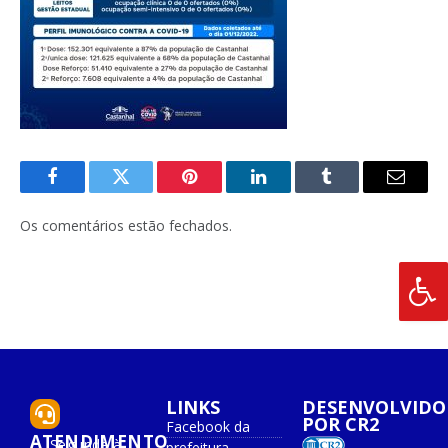
Facebook
Twitter
Pinterest
O
Tumblr
E-
LinkedIn
mail
Os comentários estão fechados.
LINKS
DESENVOLVIDO
POR CR2
Facebook da
ATENDIMENTO
Segunda à
prefeitura