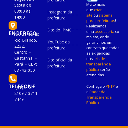
Muito mais
Sexta de
que
criar
08:00 às
Instagram da
site
ou
sistema
14:00
prefeitura
para prefeituras
!
Realizamos
Site do IPMC
uma
assessoria
co
ENDEREÇO
Av. Barão do
mpleta, onde
Rio Branco,
YouTube da
garantimos em
2232.
prefeitura
contrato que todas
Centro –
as exigências
Castanhal –
das
leis de
Site oficial da
Pará – CEP:
transparência
prefeitura
pública
serão
68743-050
atendidas.
TELEFONE
Conheça o
PNTP
e
(91) 3721-
o
Radar da
2109 / 3711-
Transparência
7449
Pública