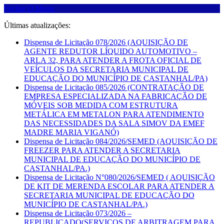
Fechar O Menu
Últimas atualizações:
Dispensa de Licitação 078/2026 (AQUISIÇÃO DE
AGENTE REDUTOR LÍQUIDO AUTOMOTIVO –
ARLA 32, PARA ATENDER A FROTA OFICIAL DE
VEÍCULOS DA SECRETARIA MUNICIPAL DE
EDUCAÇÃO DO MUNICÍPIO DE CASTANHAL/PA)
Dispensa de Licitação 085/2026 (CONTRATAÇÃO DE
EMPRESA ESPECIALIZADA NA FABRICAÇÃO DE
MÓVEIS SOB MEDIDA COM ESTRUTURA
METÁLICA EM METALON PARA ATENDIMENTO
DAS NECESSIDADES DA SALA SIMOV DA EMEF
MADRE MARIA VIGANÓ)
Dispensa de Licitação 084/2026/SEMED (AQUISIÇÃO DE
FREEZER PARA ATENDER A SECRETARIA
MUNICIPAL DE EDUCAÇÃO DO MUNICÍPIO DE
CASTANHAL/PA.)
Dispensa de Licitação N°080/2026/SEMED ( AQUISIÇÃO
DE KIT DE MERENDA ESCOLAR PARA ATENDER A
SECRETARIA MUNICIPAL DE EDUCAÇÃO DO
MUNICÍPIO DE CASTANHAL/PA.)
Dispensa de Licitação 073/2026 –
REPUBLICADO(SERVIÇOS DE ARBITRAGEM PARA