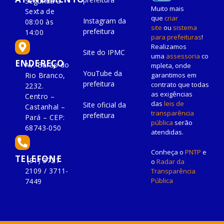
Segunda à
Muito mais
Sexta de
que
criar
Instagram da
08:00 às
site
ou
sistema
prefeitura
14:00
para prefeituras
!
Realizamos
Site do IPMC
uma
assessoria
co
ENDEREÇO
Av. Barão do
mpleta, onde
YouTube da
Rio Branco,
garantimos em
prefeitura
contrato que todas
2232.
as exigências
Centro –
das
leis de
Site oficial da
Castanhal –
transparência
prefeitura
Pará – CEP:
pública
serão
68743-050
atendidas.
Conheça o
PNTP
e
TELEFONE
(91) 3721-
o
Radar da
2109 / 3711-
Transparência
Pública
7449