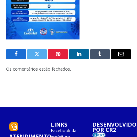
Facebook
Twitter
Pinterest
O
Tumblr
E-
LinkedIn
mail
Os comentários estão fechados.
LINKS
DESENVOLVIDO
POR CR2
Facebook da
ATENDIMENTO
prefeitura