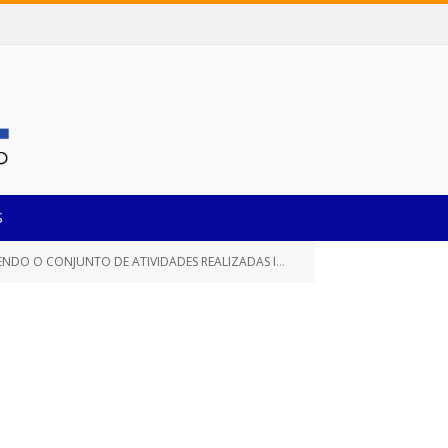
S
O INTERNA, A INTERMEDIAÇÃO E A SUPERVISÃO DA EXECUÇÃO EXTERNA E A DISTRIBUIÇÃO DE AÇÕES PUBLICITÁRIAS PARA PÚBLICOS DE INTERESSE)