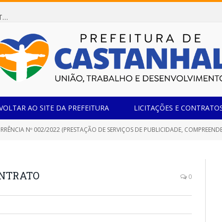
Dispensa de Licitação 078/2026 (AQUISIÇÃO DE AGENTE REDUTOR LÍQUIDO AUTOMOTIVO – ARLA 32, PARA ATENDER A FROTA OFICIAL DE VEÍCULOS DA SECRETARIA MUNICIPAL DE EDUCAÇÃO DO MUNICÍPIO DE CASTANHAL/PA)
VOLTAR AO SITE DA PREFEITURA
LICITAÇÕES E CONTRATO
2022 (PRESTAÇÃO DE SERVIÇOS DE PUBLICIDADE, COMPREENDENDO O CONJUNTO DE ATIVIDADES REALIZADAS INTEGRADAMENTE QUE TENHAM POR OBJETIVO O ESTUDO, O PLANEJAMENTO, A CONCEITUAÇÃO, A CONCEPÇÃO, A CRIAÇÃO, A EXECUÇÃ
CONTRATO
0