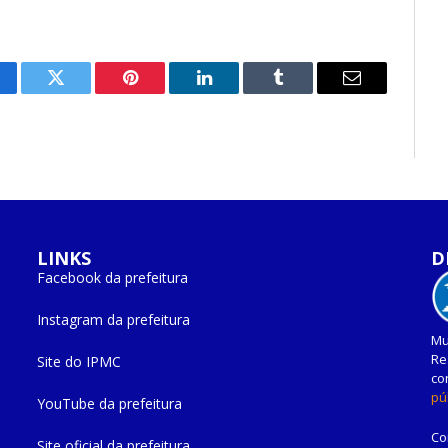
cebook
Twitter
Pinterest
O
Tumblr
E-
LinkedIn
mail
LINKS
D
Facebook da prefeitura
Instagram da prefeitura
Mu
Re
Site do IPMC
co
pú
YouTube da prefeitura
Co
Site oficial da prefeitura