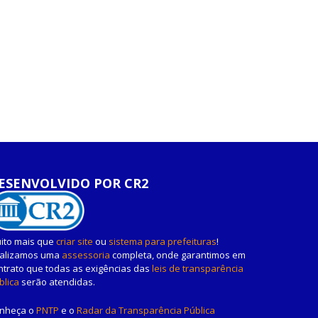
ESENVOLVIDO POR CR2
ito mais que
criar site
ou
sistema para prefeituras
!
alizamos uma
assessoria
completa, onde garantimos em
ntrato que todas as exigências das
leis de transparência
blica
serão atendidas.
nheça o
PNTP
e o
Radar da Transparência Pública