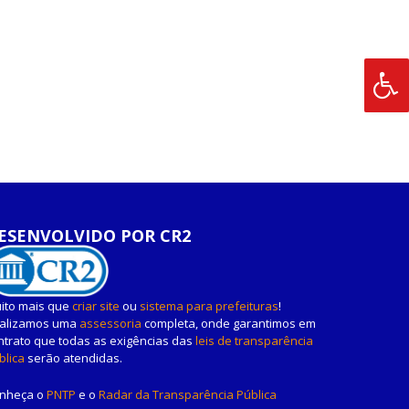
ESENVOLVIDO POR CR2
ito mais que
criar site
ou
sistema para prefeituras
!
alizamos uma
assessoria
completa, onde garantimos em
ntrato que todas as exigências das
leis de transparência
blica
serão atendidas.
nheça o
PNTP
e o
Radar da Transparência Pública