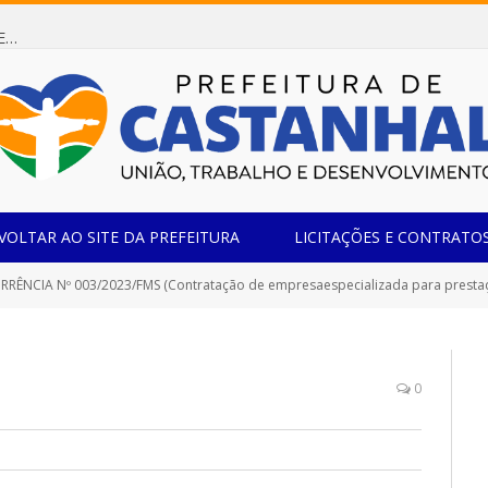
Dispensa de Licitação 085/2026 (CONTRATAÇÃO DE EMPRESA ESPECIALIZADA NA FABRICAÇÃO DE MÓVEIS SOB MEDIDA COM ESTRUTURA METÁLICA EM METALON PARA ATENDIMENTO DAS NECESSIDADES DA SALA SIMOV DA EMEF MADRE MARIA VIGANÓ)
VOLTAR AO SITE DA PREFEITURA
LICITAÇÕES E CONTRATO
NCIA Nº 003/2023/FMS (Contratação de empresaespecializada para prestação de serviço de cons
0