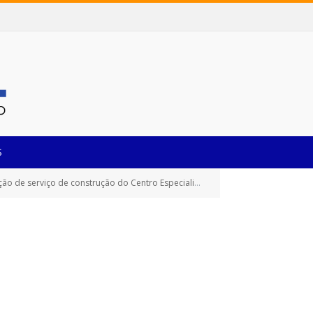
S
trução do Centro Especializado em Reabilitação – CER-IV)