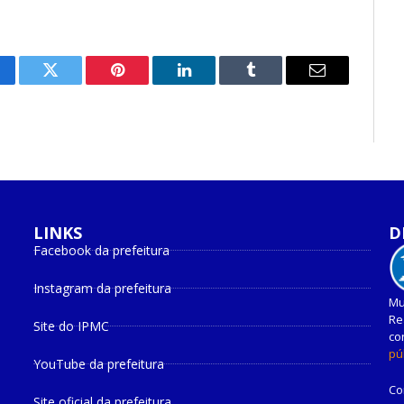
cebook
Twitter
Pinterest
O
Tumblr
E-
LinkedIn
mail
LINKS
D
Facebook da prefeitura
Instagram da prefeitura
Mu
Re
Site do IPMC
co
pú
YouTube da prefeitura
Co
Site oficial da prefeitura