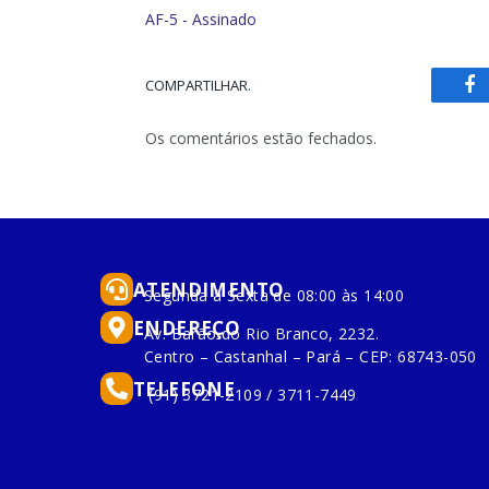
AF-5 - Assinado
COMPARTILHAR.
Fa
Os comentários estão fechados.
ATENDIMENTO
Segunda à Sexta de 08:00 às 14:00
ENDEREÇO
Av. Barão do Rio Branco, 2232.
Centro – Castanhal – Pará – CEP: 68743-050
TELEFONE
(91) 3721-2109 / 3711-7449