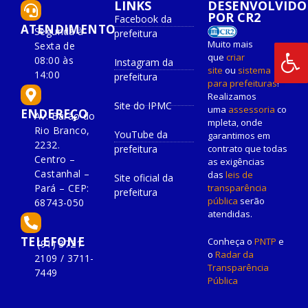
LINKS
DESENVOLVIDO
POR CR2
Facebook da
ATENDIMENTO
Segunda à
prefeitura
Muito mais
Sexta de
que
criar
08:00 às
Instagram da
site
ou
sistema
14:00
prefeitura
para prefeituras
!
Realizamos
Site do IPMC
uma
assessoria
co
ENDEREÇO
Av. Barão do
mpleta, onde
Rio Branco,
YouTube da
garantimos em
2232.
prefeitura
contrato que todas
Centro –
as exigências
Castanhal –
das
leis de
Site oficial da
Pará – CEP:
transparência
prefeitura
pública
serão
68743-050
atendidas.
TELEFONE
Conheça o
PNTP
e
(91) 3721-
o
Radar da
2109 / 3711-
Transparência
7449
Pública