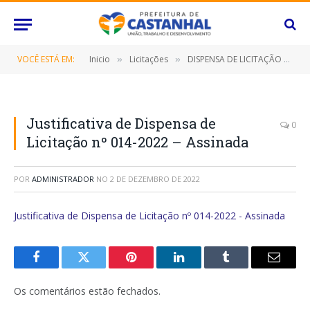
VOCÊ ESTÁ EM:
Inicio
Licitações
DISPENSA DE LICITAÇÃO Nº 014/2022 (Contratação de empresa especializada para executar os serviços de DRYWALL na Secretaria Municipal de Educação, administrada pelo Fundo Municipal de Educação deste Município de Castanhal/PA)
»
»
Justificativa de Dispensa de
0
Licitação nº 014-2022 – Assinada
POR
ADMINISTRADOR
NO
2 DE DEZEMBRO DE 2022
Justificativa de Dispensa de Licitação nº 014-2022 - Assinada
Facebook
Twitter
Pinterest
O
Tumblr
E-
LinkedIn
mail
Os comentários estão fechados.