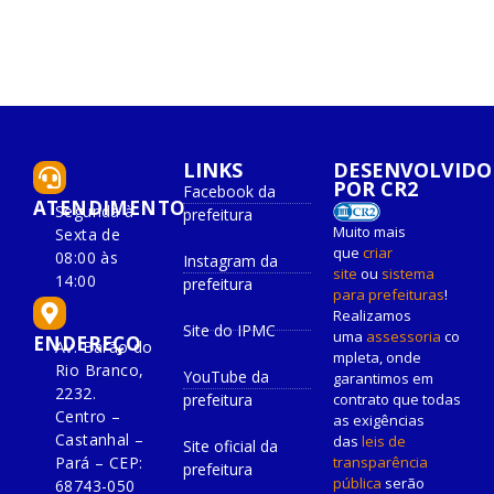
LINKS
DESENVOLVIDO
POR CR2
Facebook da
ATENDIMENTO
Segunda à
prefeitura
Muito mais
Sexta de
que
criar
08:00 às
Instagram da
site
ou
sistema
14:00
prefeitura
para prefeituras
!
Realizamos
Site do IPMC
uma
assessoria
co
ENDEREÇO
Av. Barão do
mpleta, onde
Rio Branco,
YouTube da
garantimos em
2232.
prefeitura
contrato que todas
Centro –
as exigências
Castanhal –
das
leis de
Site oficial da
Pará – CEP:
transparência
prefeitura
pública
serão
68743-050