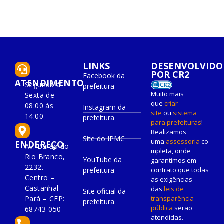
LINKS
DESENVOLVIDO
POR CR2
Facebook da
ATENDIMENTO
Segunda à
prefeitura
Muito mais
Sexta de
que
criar
08:00 às
Instagram da
site
ou
sistema
14:00
prefeitura
para prefeituras
!
Realizamos
Site do IPMC
uma
assessoria
co
ENDEREÇO
Av. Barão do
mpleta, onde
Rio Branco,
YouTube da
garantimos em
2232.
prefeitura
contrato que todas
Centro –
as exigências
Castanhal –
das
leis de
Site oficial da
Pará – CEP:
transparência
prefeitura
pública
serão
68743-050
atendidas.