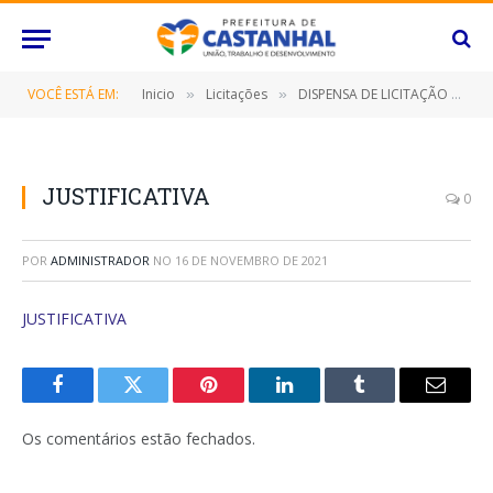
VOCÊ ESTÁ EM:
Inicio
Licitações
DISPENSA DE LICITAÇÃO Nº 030/2021 (LOCAÇÃO DE IMÓVEL DESTINADO AO FUNCIONAMENTO DO CENTRO DE ACOLHIMENTO MUNICIPAL PARA CRIANÇAS E ADOLESCENTES “ALZIRA CELY CARDOSO” – CEAMCA)
»
»
JUSTIFICATIVA
0
POR
ADMINISTRADOR
NO
16 DE NOVEMBRO DE 2021
JUSTIFICATIVA
Facebook
Twitter
Pinterest
O
Tumblr
E-
LinkedIn
mail
Os comentários estão fechados.