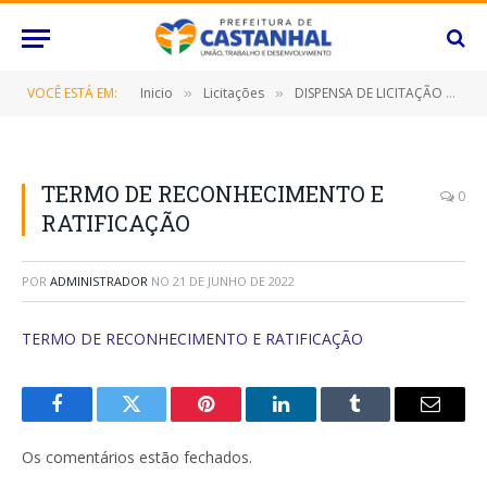
VOCÊ ESTÁ EM:
Inicio
Licitações
DISPENSA DE LICITAÇÃO Nº 119/2021/FME (Locação de Imóvel)
»
»
TERMO DE RECONHECIMENTO E
0
RATIFICAÇÃO
POR
ADMINISTRADOR
NO
21 DE JUNHO DE 2022
TERMO DE RECONHECIMENTO E RATIFICAÇÃO
Facebook
Twitter
Pinterest
O
Tumblr
E-
LinkedIn
mail
Os comentários estão fechados.