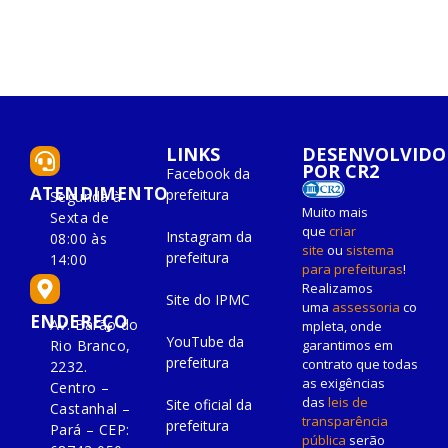
LINKS
DESENVOLVIDO
POR CR2
Facebook da
ATENDIMENTO
prefeitura
Segunda à
Muito mais
Sexta de
que
criar
Instagram da
08:00 às
site
ou
sistema
prefeitura
14:00
para prefeituras
!
Realizamos
Site do IPMC
uma
assessoria
co
ENDEREÇO
Av. Barão do
mpleta, onde
YouTube da
Rio Branco,
garantimos em
prefeitura
contrato que todas
2232.
as exigências
Centro –
das
leis de
Site oficial da
Castanhal –
transparência
prefeitura
Pará – CEP:
pública
serão