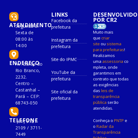
LINKS
DESENVOLVIDO
POR CR2
Facebook da
ATENDIMENTO
Segunda à
prefeitura
Muito mais
Sexta de
que
criar
08:00 às
Instagram da
site
ou
sistema
14:00
prefeitura
para prefeituras
!
Realizamos
Site do IPMC
uma
assessoria
co
ENDEREÇO
Av. Barão do
mpleta, onde
Rio Branco,
YouTube da
garantimos em
2232.
prefeitura
contrato que todas
Centro –
as exigências
Castanhal –
das
leis de
Site oficial da
Pará – CEP:
transparência
prefeitura
pública
serão
68743-050
atendidas.
TELEFONE
Conheça o
PNTP
e
(91) 3721-
o
Radar da
2109 / 3711-
Transparência
7449
Pública