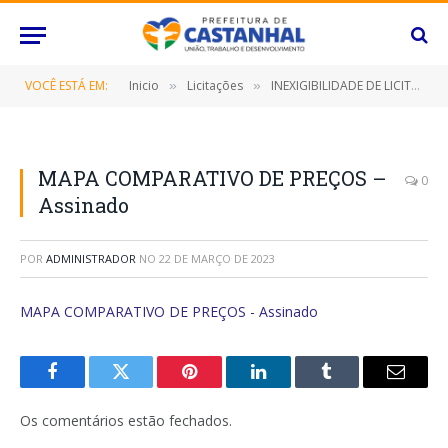
VOCÊ ESTÁ EM:
Inicio
Licitações
INEXIGIBILIDADE DE LICITAÇÃO Nº 010/2023/PMC (Credenciamento de 02 (duas) pessoas físicas para prestação de serviços na área de perícia médica)
»
»
MAPA COMPARATIVO DE PREÇOS –
0
Assinado
POR
ADMINISTRADOR
NO
22 DE MARÇO DE 2023
MAPA COMPARATIVO DE PREÇOS - Assinado
Facebook
Twitter
Pinterest
O
Tumblr
E-
LinkedIn
mail
Os comentários estão fechados.