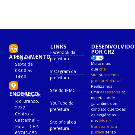
LINKS
DESENVOLVIDO
POR CR2
Facebook da
ATENDIMENTO
Segunda à
prefeitura
Muito mais
Sexta de
que
criar
08:00 às
Instagram da
site
ou
sistema
14:00
prefeitura
para prefeituras
!
Realizamos
Site do IPMC
uma
assessoria
co
ENDEREÇO
Av. Barão do
mpleta, onde
Rio Branco,
YouTube da
garantimos em
2232.
prefeitura
contrato que todas
Centro –
as exigências
Castanhal –
das
leis de
Site oficial da
Pará – CEP:
transparência
prefeitura
pública
serão
68743-050