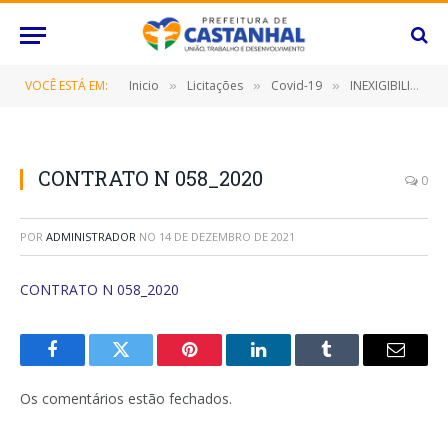
VOCÊ ESTÁ EM:
Inicio
Licitações
Covid-19
INEXIGIBILIDADE Nº 020/2020 (SELEÇÃO DE 100 (CEM) PRODUTOS DE CONTEÚDOS ARTÍSTICO-CULTURAIS EM FORMATO DIGITAL, COM APRESENTAÇÕES VIA LIVE OU VÍDEO INÉDITO PRÉ-PRODUZIDO, QUE COMPORÃO A PROGRAMAÇÃO ESPECIAL DE DIFUSÃO DA CULTURA NO CONTEXTO DO ENFRENTAMENTO AO COVID-19)
»
»
»
CONTRATO N 058_2020
0
POR
ADMINISTRADOR
NO
14 DE DEZEMBRO DE 2021
CONTRATO N 058_2020
Facebook
Twitter
Pinterest
O
Tumblr
E-
LinkedIn
mail
Os comentários estão fechados.