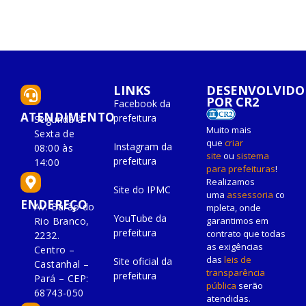
LINKS
DESENVOLVIDO
POR CR2
Facebook da
ATENDIMENTO
prefeitura
Segunda à
Muito mais
Sexta de
que
criar
Instagram da
08:00 às
site
ou
sistema
prefeitura
14:00
para prefeituras
!
Realizamos
Site do IPMC
uma
assessoria
co
ENDEREÇO
Av. Barão do
mpleta, onde
YouTube da
Rio Branco,
garantimos em
prefeitura
contrato que todas
2232.
as exigências
Centro –
das
leis de
Site oficial da
Castanhal –
transparência
prefeitura
Pará – CEP:
pública
serão
68743-050
atendidas.