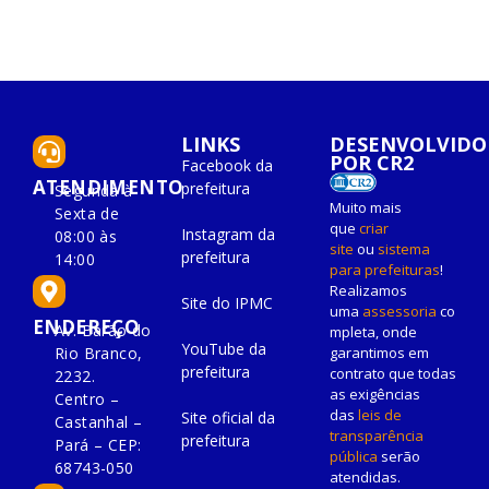
LINKS
DESENVOLVIDO
POR CR2
Facebook da
ATENDIMENTO
prefeitura
Segunda à
Muito mais
Sexta de
que
criar
Instagram da
08:00 às
site
ou
sistema
prefeitura
14:00
para prefeituras
!
Realizamos
Site do IPMC
uma
assessoria
co
ENDEREÇO
Av. Barão do
mpleta, onde
YouTube da
Rio Branco,
garantimos em
prefeitura
contrato que todas
2232.
as exigências
Centro –
das
leis de
Site oficial da
Castanhal –
transparência
prefeitura
Pará – CEP:
pública
serão
68743-050
atendidas.