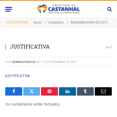
VOCÊ ESTÁ EM:
Inicio
Licitações
INEXIGIBILIDADE DE LICITAÇÃO Nº 031/2021 (CREDENCIAMENTO DE EMPRESAS ESPECIALIZADA NA PRESTAÇÃO DE SERVIÇOS DE LOCAÇÃO DE VEÍCULOS TIPO MÁQUINAS PESADAS, PASSEIO, UTILITÁRIOS, COLETIVOS E DE CARGA COM CONDUTOR)
»
»
JUSTIFICATIVA
0
POR
ADMINISTRADOR
NO
17 DE DEZEMBRO DE 2021
JUSTIFICATIVA
Facebook
Twitter
Pinterest
O
Tumblr
E-
LinkedIn
mail
Os comentários estão fechados.