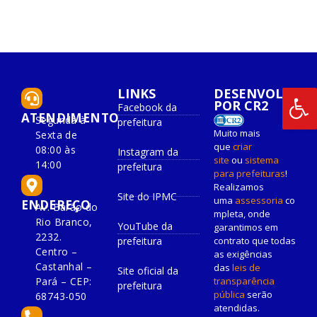
LINKS
DESENVOLVIDO
POR CR2
Facebook da
ATENDIMENTO
Segunda à
prefeitura
Muito mais
Sexta de
que
criar
08:00 às
Instagram da
site
ou
sistema
14:00
prefeitura
para prefeituras
!
Realizamos
Site do IPMC
uma
assessoria
co
ENDEREÇO
Av. Barão do
mpleta, onde
Rio Branco,
YouTube da
garantimos em
2232.
prefeitura
contrato que todas
Centro –
as exigências
Castanhal –
das
leis de
Site oficial da
Pará – CEP:
transparência
prefeitura
pública
serão
68743-050
atendidas.