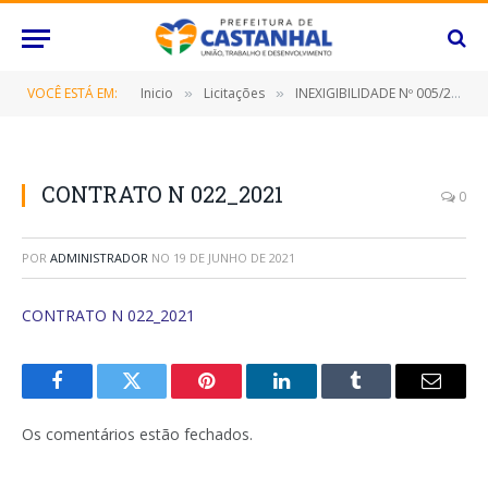
VOCÊ ESTÁ EM:
Inicio
Licitações
INEXIGIBILIDADE Nº 005/2021 (SERVIÇOS PROFISSIONAIS NA ÁREA CONTÁBIL, DESTINADO AS UNIDADES EXECUTORAS DAS ESCOLAS DA REDE MUNICIPAL DE ENSINO: CONSELHOS ESCOLARES E ASSOCIAÇÕES DE PAIS E MESTRES DESTE MUNICÍPIO)
»
»
CONTRATO N 022_2021
0
POR
ADMINISTRADOR
NO
19 DE JUNHO DE 2021
CONTRATO N 022_2021
Facebook
Twitter
Pinterest
O
Tumblr
E-
LinkedIn
mail
Os comentários estão fechados.