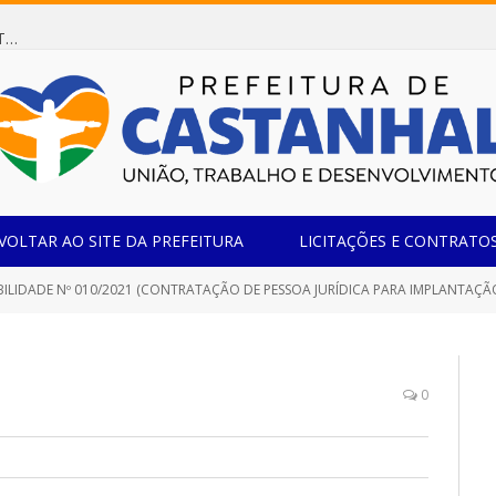
Dispensa de Licitação 078/2026 (AQUISIÇÃO DE AGENTE REDUTOR LÍQUIDO AUTOMOTIVO – ARLA 32, PARA ATENDER A FROTA OFICIAL DE VEÍCULOS DA SECRETARIA MUNICIPAL DE EDUCAÇÃO DO MUNICÍPIO DE CASTANHAL/PA)
VOLTAR AO SITE DA PREFEITURA
LICITAÇÕES E CONTRATO
IBILIDADE Nº 010/2021 (CONTRATAÇÃO DE PESSOA JURÍDICA PARA IMPLANTAÇ
0