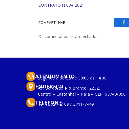
CONTRATO N 034_2021
COMPARTILHAR.
Fa
Os comentários estão fechados.
ATENDIMENTO
Segunda à Sexta de 08:00 às 14:00
ENDEREÇO
Av. Barão do Rio Branco, 2232.
Centro – Castanhal – Pará – CEP: 68743-050
TELEFONE
(91) 3721-2109 / 3711-7449