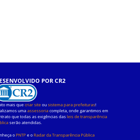
ESENVOLVIDO POR CR2
ito mais que
criar site
ou
sistema para prefeituras
!
alizamos uma
assessoria
completa, onde garantimos em
ntrato que todas as exigências das
leis de transparência
blica
serão atendidas.
nheça o
PNTP
e o
Radar da Transparência Pública