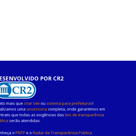
ESENVOLVIDO POR CR2
ito mais que
criar site
ou
sistema para prefeituras
!
alizamos uma
assessoria
completa, onde garantimos em
ntrato que todas as exigências das
leis de transparência
blica
serão atendidas.
nheça o
PNTP
e o
Radar da Transparência Pública