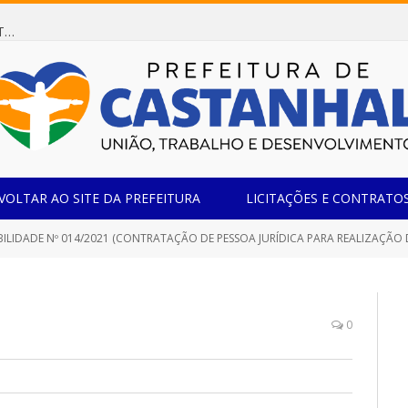
Dispensa de Licitação 078/2026 (AQUISIÇÃO DE AGENTE REDUTOR LÍQUIDO AUTOMOTIVO – ARLA 32, PARA ATENDER A FROTA OFICIAL DE VEÍCULOS DA SECRETARIA MUNICIPAL DE EDUCAÇÃO DO MUNICÍPIO DE CASTANHAL/PA)
VOLTAR AO SITE DA PREFEITURA
LICITAÇÕES E CONTRATO
LIDADE Nº 014/2021 (CONTRATAÇÃO DE PESSOA JURÍDICA PARA REALIZAÇÃO DE SERVIÇOS ESPECIALIZADOS N
0