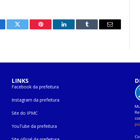
cebook
Twitter
Pinterest
O
Tumblr
E-
LinkedIn
mail
LINKS
D
Facebook da prefeitura
Instagram da prefeitura
Mu
Re
Site do IPMC
co
pú
YouTube da prefeitura
Co
Site oficial da prefeitura