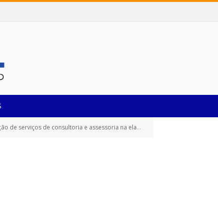
S
mentos, estruturação de projetos de financiamentos e gestão administrativa de contratos/convênios)