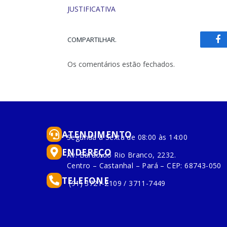
JUSTIFICATIVA
COMPARTILHAR.
Fa
Os comentários estão fechados.
ATENDIMENTO
Segunda à Sexta de 08:00 às 14:00
ENDEREÇO
Av. Barão do Rio Branco, 2232.
Centro – Castanhal – Pará – CEP: 68743-050
TELEFONE
(91) 3721-2109 / 3711-7449