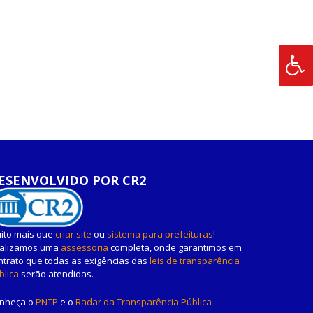
ESENVOLVIDO POR CR2
ito mais que
criar site
ou
sistema para prefeituras
!
alizamos uma
assessoria
completa, onde garantimos em
ntrato que todas as exigências das
leis de transparência
blica
serão atendidas.
nheça o
PNTP
e o
Radar da Transparência Pública