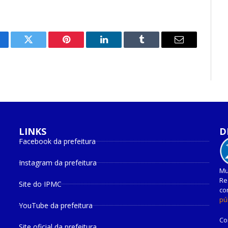
cebook
Twitter
Pinterest
O
Tumblr
E-
LinkedIn
mail
LINKS
D
Facebook da prefeitura
Instagram da prefeitura
Mu
Re
Site do IPMC
co
pú
YouTube da prefeitura
Co
Site oficial da prefeitura