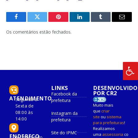
Facebook
Twitter
Pinterest
O
Tumblr
E-
LinkedIn
mail
Os comentários estão fechados.
LINKS
DESENVOLVIDO
POR CR2
Facebook da
ATENDIMENTO
Segunda à
prefeitura
Muito mais
Sexta de
que
criar
08:00 às
Instagram da
site
ou
sistema
14:00
prefeitura
para prefeituras
!
Realizamos
Site do IPMC
uma
assessoria
co
ENDEREÇO
Av. Barão do