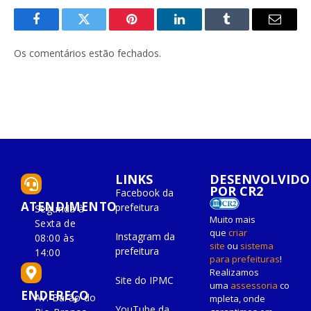
Facebook
Twitter
Pinterest
O
Tumblr
E-
LinkedIn
mail
Os comentários estão fechados.
LINKS
DESENVOLVIDO
POR CR2
Facebook da
ATENDIMENTO
prefeitura
Segunda à
Muito mais
Sexta de
que
criar
Instagram da
08:00 às
site
ou
sistema
prefeitura
14:00
para prefeituras
!
Realizamos
Site do IPMC
uma
assessoria
co
ENDEREÇO
Av. Barão do
mpleta, onde
YouTube da