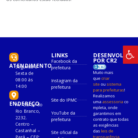
LINKS
DESENVOLVIDO
POR CR2
Facebook da
ATENDIMENTO
Segunda à
prefeitura
Muito mais
Sexta de
que
criar
08:00 às
Instagram da
site
ou
sistema
14:00
prefeitura
para prefeituras
!
Realizamos
Site do IPMC
uma
assessoria
co
ENDEREÇO
Av. Barão do
mpleta, onde
Rio Branco,
YouTube da
garantimos em
2232.
prefeitura
contrato que todas
Centro –
as exigências
Castanhal –
das
leis de
Site oficial da
Pará – CEP:
transparência