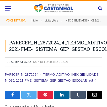
VOCÊ ESTÁ EM:
Inicio
Licitações
INEXIGIBILIDADE Nº 032/2021 (PRESTAÇÃO DE SERVIÇOS DE IMPLANTAÇÃO, LICENCIAMENTO, MANUTENÇÃO, TREINAMENTOS, ATENDIMENTO ONLINE E PRESENCIAL DE SISTEMA GEP GESTÃO ESCOLAR)
»
»
PARECER_N_2872024_4_TERMO_ADITIVO_
2021-FME-_SISTEMA_GEP_GESTAO_ESCOL
POR
ADMINISTRADOR
NO
4 DE FEVEREIRO DE 2026
PARECER_N_2872024_4_TERMO_ADITIVO_INEXIGIBILIDADE_
N_032-2021-FME-_SISTEMA_GEP_GESTAO_ESCOLAR_adt 4
Facebook
Twitter
Pinterest
O
Tumblr
E-
LinkedIn
mail
Os comentários estão fechados.