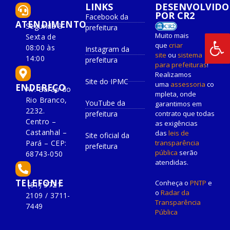
LINKS
DESENVOLVIDO
POR CR2
Facebook da
ATENDIMENTO
Segunda à
prefeitura
Muito mais
Sexta de
que
criar
08:00 às
Instagram da
site
ou
sistema
14:00
prefeitura
para prefeituras
!
Realizamos
Site do IPMC
uma
assessoria
co
ENDEREÇO
Av. Barão do
mpleta, onde
Rio Branco,
YouTube da
garantimos em
2232.
prefeitura
contrato que todas
Centro –
as exigências
Castanhal –
das
leis de
Site oficial da
Pará – CEP:
transparência
prefeitura
pública
serão
68743-050
atendidas.
TELEFONE
Conheça o
PNTP
e
(91) 3721-
o
Radar da
2109 / 3711-
Transparência
7449
Pública