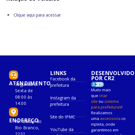
Clique aqui para acessar
LINKS
DESENVOLVIDO
POR CR2
Facebook da
ATENDIMENTO
Segunda à
prefeitura
Muito mais
Sexta de
que
criar
08:00 às
Instagram da
site
ou
sistema
14:00
prefeitura
para prefeituras
!
Realizamos
Site do IPMC
uma
assessoria
co
ENDEREÇO
Av. Barão do
mpleta, onde
Rio Branco,
YouTube da
garantimos em
2232.