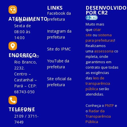
LINKS
DESENVOLVIDO
POR CR2
Facebook da
ATENDIMENTO
prefeitura
Segunda à
Muito mais
Sexta de
que
criar
Instagram da
08:00 às
site
ou
sistema
prefeitura
14:00
para prefeituras
!
Realizamos
Site do IPMC
uma
assessoria
co
ENDEREÇO
Av. Barão do
mpleta, onde
YouTube da
Rio Branco,
garantimos em
prefeitura
contrato que todas
2232.
as exigências
Centro –
das
leis de
Site oficial da
Castanhal –
transparência
prefeitura
Pará – CEP:
pública
serão
68743-050
atendidas.
Conheça o
PNTP
e
TELEFONE
(91) 3721-
o
Radar da
2109 / 3711-
Transparência
Pública
7449