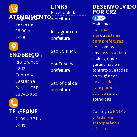
LINKS
DESENVOLVIDO
POR CR2
Facebook da
ATENDIMENTO
Segunda à
prefeitura
Muito mais
Sexta de
que
criar
08:00 às
Instagram da
site
ou
sistema
14:00
prefeitura
para prefeituras
!
Realizamos
Site do IPMC
uma
assessoria
co
ENDEREÇO
Av. Barão do
mpleta, onde
Rio Branco,
YouTube da
garantimos em
2232.
prefeitura
contrato que todas
Centro –
as exigências
Castanhal –
das
leis de
Site oficial da
Pará – CEP:
transparência
prefeitura
pública
serão
68743-050
atendidas.
TELEFONE
Conheça o
PNTP
e
(91) 3721-
o
Radar da
2109 / 3711-
Transparência
7449
Pública