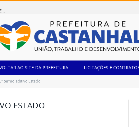
Dispensa de Licitação 085/2026 (CONTRATAÇÃO DE EMPRESA ESPECIALIZADA NA FABRICAÇÃO DE MÓVEIS SOB MEDIDA COM ESTRUTURA METÁLICA EM METALON PARA ATENDIMENTO DAS NECESSIDADES DA SALA SIMOV DA EMEF MADRE MARIA VIGANÓ)
VOLTAR AO SITE DA PREFEITURA
LICITAÇÕES E CONTRATO
5º termo aditivo Estado
IVO ESTADO