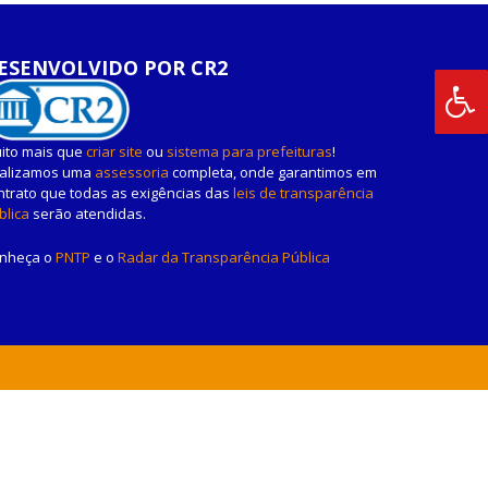
ESENVOLVIDO POR CR2
ito mais que
criar site
ou
sistema para prefeituras
!
alizamos uma
assessoria
completa, onde garantimos em
ntrato que todas as exigências das
leis de transparência
blica
serão atendidas.
nheça o
PNTP
e o
Radar da Transparência Pública