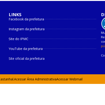
LINKS
D
Facebook da prefeitura
Instagram da prefeitura
Mu
Re
Site do IPMC
co
pú
YouTube da prefeitura
Co
Site oficial da prefeitura
Castanhal.
Acessar Área Administrativa
Acessar Webmail