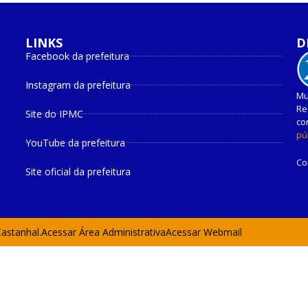
LINKS
D
Facebook da prefeitura
Instagram da prefeitura
Mu
Re
Site do IPMC
co
pú
YouTube da prefeitura
Co
Site oficial da prefeitura
Castanhal.
Acessar Área Administrativa
Acessar Webmail