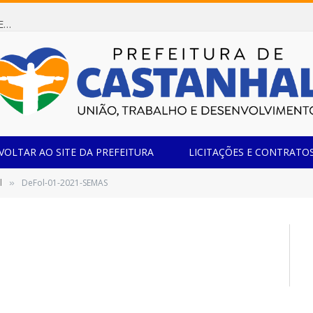
Dispensa de Licitação 085/2026 (CONTRATAÇÃO DE EMPRESA ESPECIALIZADA NA FABRICAÇÃO DE MÓVEIS SOB MEDIDA COM ESTRUTURA METÁLICA EM METALON PARA ATENDIMENTO DAS NECESSIDADES DA SALA SIMOV DA EMEF MADRE MARIA VIGANÓ)
VOLTAR AO SITE DA PREFEITURA
LICITAÇÕES E CONTRATO
l
DeFol-01-2021-SEMAS
»