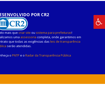
ESENVOLVIDO POR CR2
ito mais que
criar site
ou
sistema para prefeituras
!
alizamos uma
assessoria
completa, onde garantimos em
ntrato que todas as exigências das
leis de transparência
blica
serão atendidas.
nheça o
PNTP
e o
Radar da Transparência Pública