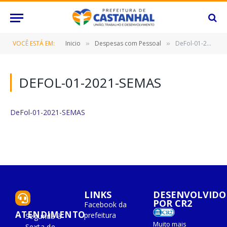
VOCÊ ESTÁ EM:
Inicio
Despesas com Pessoal
DeFol-01-2021-SEMAS
»
»
DEFOL-01-2021-SEMAS
DeFol-01-2021-SEMAS
LINKS
DESENVOLVIDO
POR CR2
Facebook da
ATENDIMENTO
prefeitura
Segunda à
Muito mais
Sexta de