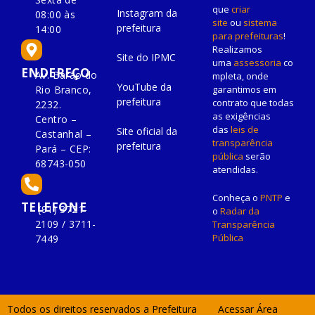
que
criar
Instagram da
08:00 às
site
ou
sistema
prefeitura
14:00
para prefeituras
!
Realizamos
Site do IPMC
uma
assessoria
co
ENDEREÇO
Av. Barão do
mpleta, onde
YouTube da
Rio Branco,
garantimos em
prefeitura
contrato que todas
2232.
as exigências
Centro –
das
leis de
Site oficial da
Castanhal –
transparência
prefeitura
Pará – CEP:
pública
serão
68743-050
atendidas.
Conheça o
PNTP
e
TELEFONE
(91) 3721-
o
Radar da
2109 / 3711-
Transparência
Pública
7449
Todos os direitos reservados a Prefeitura
Acessar Área