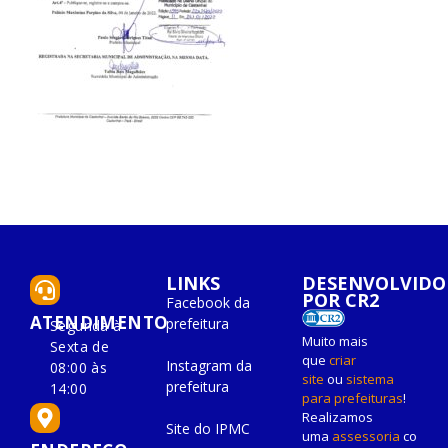
LINKS
DESENVOLVIDO
POR CR2
Facebook da
ATENDIMENTO
prefeitura
Segunda à
Muito mais
Sexta de
que
criar
Instagram da
08:00 às
site
ou
sistema
prefeitura
14:00
para prefeituras
!
Realizamos
Site do IPMC
uma
assessoria
co