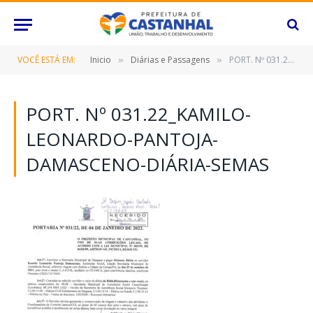
VOCÊ ESTÁ EM:
Inicio
Diárias e Passagens
PORT. Nº 031.22_Kamilo-Leonardo-Pantoja-Damasceno-DIÁRIA-SEMAS
»
»
PORT. Nº 031.22_KAMILO-
LEONARDO-PANTOJA-
DAMASCENO-DIÁRIA-SEMAS