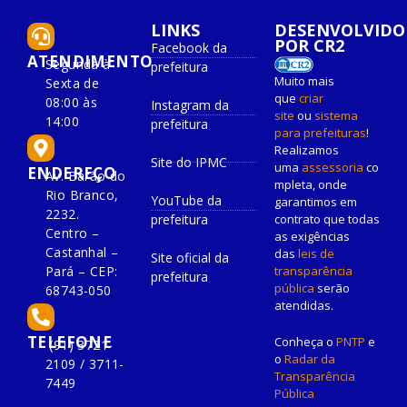
LINKS
DESENVOLVIDO
POR CR2
Facebook da
ATENDIMENTO
Segunda à
prefeitura
Muito mais
Sexta de
que
criar
08:00 às
Instagram da
site
ou
sistema
14:00
prefeitura
para prefeituras
!
Realizamos
Site do IPMC
uma
assessoria
co
ENDEREÇO
Av. Barão do
mpleta, onde
Rio Branco,
YouTube da
garantimos em
2232.
prefeitura
contrato que todas
Centro –
as exigências
Castanhal –
das
leis de
Site oficial da
Pará – CEP:
transparência
prefeitura
pública
serão
68743-050
atendidas.
TELEFONE
Conheça o
PNTP
e
(91) 3721-
o
Radar da
2109 / 3711-
Transparência
7449
Pública