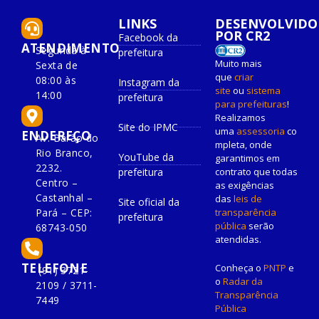
LINKS
DESENVOLVIDO
POR CR2
Facebook da
ATENDIMENTO
Segunda à
prefeitura
Muito mais
Sexta de
que
criar
08:00 às
Instagram da
site
ou
sistema
14:00
prefeitura
para prefeituras
!
Realizamos
Site do IPMC
uma
assessoria
co
ENDEREÇO
Av. Barão do
mpleta, onde
Rio Branco,
YouTube da
garantimos em
2232.
prefeitura
contrato que todas
Centro –
as exigências
Castanhal –
das
leis de
Site oficial da
Pará – CEP:
transparência
prefeitura
pública
serão
68743-050
atendidas.
TELEFONE
Conheça o
PNTP
e
(91) 3721-
o
Radar da
2109 / 3711-
Transparência
7449
Pública