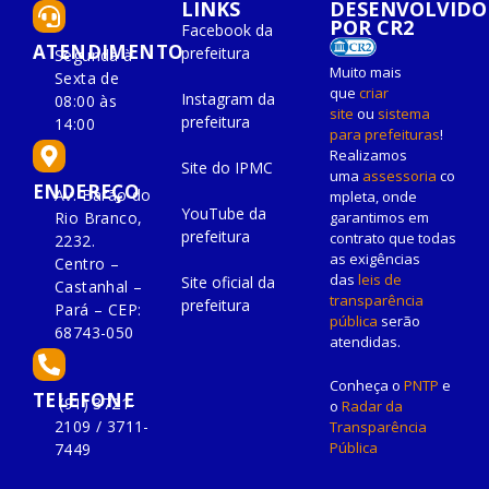
LINKS
DESENVOLVIDO
POR CR2
Facebook da
ATENDIMENTO
prefeitura
Segunda à
Muito mais
Sexta de
que
criar
Instagram da
08:00 às
site
ou
sistema
prefeitura
14:00
para prefeituras
!
Realizamos
Site do IPMC
uma
assessoria
co
ENDEREÇO
Av. Barão do
mpleta, onde
YouTube da
Rio Branco,
garantimos em
prefeitura
contrato que todas
2232.
as exigências
Centro –
das
leis de
Site oficial da
Castanhal –
transparência
prefeitura
Pará – CEP:
pública
serão
68743-050
atendidas.
Conheça o
PNTP
e
TELEFONE
(91) 3721-
o
Radar da
2109 / 3711-
Transparência
Pública
7449