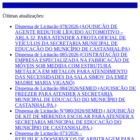
Fechar O Menu
Últimas atualizações:
Dispensa de Licitação 078/2026 (AQUISIÇÃO DE
AGENTE REDUTOR LÍQUIDO AUTOMOTIVO –
ARLA 32, PARA ATENDER A FROTA OFICIAL DE
VEÍCULOS DA SECRETARIA MUNICIPAL DE
EDUCAÇÃO DO MUNICÍPIO DE CASTANHAL/PA)
Dispensa de Licitação 085/2026 (CONTRATAÇÃO DE
EMPRESA ESPECIALIZADA NA FABRICAÇÃO DE
MÓVEIS SOB MEDIDA COM ESTRUTURA
METÁLICA EM METALON PARA ATENDIMENTO
DAS NECESSIDADES DA SALA SIMOV DA EMEF
MADRE MARIA VIGANÓ)
Dispensa de Licitação 084/2026/SEMED (AQUISIÇÃO DE
FREEZER PARA ATENDER A SECRETARIA
MUNICIPAL DE EDUCAÇÃO DO MUNICÍPIO DE
CASTANHAL/PA.)
Dispensa de Licitação N°080/2026/SEMED ( AQUISIÇÃO
DE KIT DE MERENDA ESCOLAR PARA ATENDER A
SECRETARIA MUNICIPAL DE EDUCAÇÃO DO
MUNICÍPIO DE CASTANHAL/PA.)
Dispensa de Licitação 073/2026 –
REPUBLICADO(SERVIÇOS DE ARBITRAGEM PARA