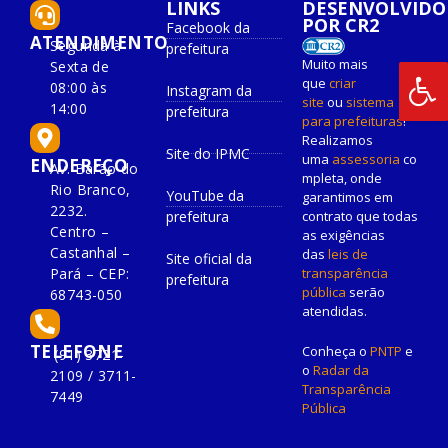
LINKS
DESENVOLVIDO
POR CR2
Facebook da
ATENDIMENTO
Segunda à
prefeitura
Muito mais
Sexta de
que
criar
08:00 às
Instagram da
site
ou
sistema
14:00
prefeitura
para prefeituras
!
Realizamos
Site do IPMC
uma
assessoria
co
ENDEREÇO
Av. Barão do
mpleta, onde
Rio Branco,
YouTube da
garantimos em
2232.
prefeitura
contrato que todas
Centro –
as exigências
Castanhal –
das
leis de
Site oficial da
Pará – CEP:
transparência
prefeitura
pública
serão
68743-050
atendidas.
TELEFONE
Conheça o
PNTP
e
(91) 3721-
o
Radar da
2109 / 3711-
Transparência
7449
Pública