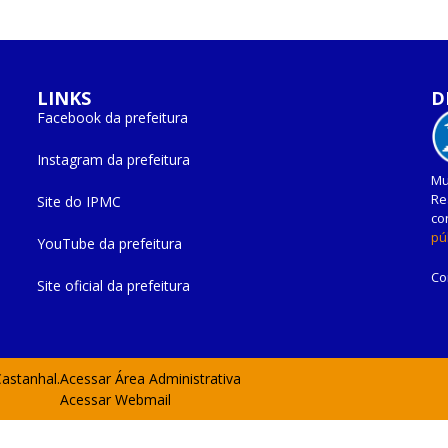
LINKS
D
Facebook da prefeitura
Instagram da prefeitura
Mu
Re
Site do IPMC
co
pú
YouTube da prefeitura
Co
Site oficial da prefeitura
Castanhal.
Acessar Área Administrativa
Acessar Webmail