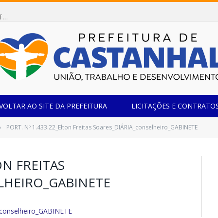
Dispensa de Licitação 078/2026 (AQUISIÇÃO DE AGENTE REDUTOR LÍQUIDO AUTOMOTIVO – ARLA 32, PARA ATENDER A FROTA OFICIAL DE VEÍCULOS DA SECRETARIA MUNICIPAL DE EDUCAÇÃO DO MUNICÍPIO DE CASTANHAL/PA)
VOLTAR AO SITE DA PREFEITURA
LICITAÇÕES E CONTRATO
PORT. Nº 1.433.22_Elton Freitas Soares_DIÁRIA_conselheiro_GABINETE
»
ON FREITAS
LHEIRO_GABINETE
A_conselheiro_GABINETE