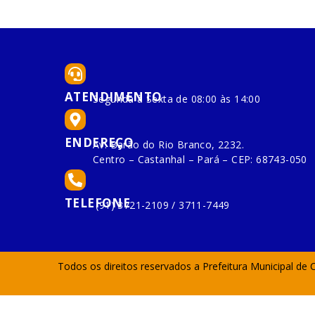
ATENDIMENTO
Segunda à Sexta de 08:00 às 14:00
ENDEREÇO
Av. Barão do Rio Branco, 2232.
Centro – Castanhal – Pará – CEP: 68743-050
TELEFONE
(91) 3721-2109 / 3711-7449
Todos os direitos reservados a Prefeitura Municipal de 