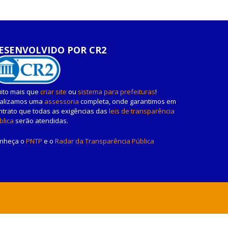
ESENVOLVIDO POR CR2
ito mais que
criar site
ou
sistema para prefeituras
!
alizamos uma
assessoria
completa, onde garantimos em
ntrato que todas as exigências das
leis de transparência
blica
serão atendidas.
nheça o
PNTP
e o
Radar da Transparência Pública