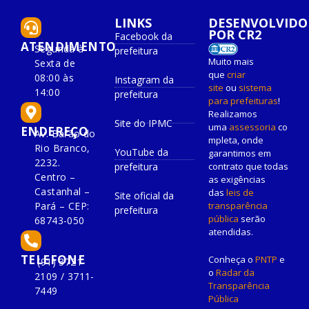
LINKS
DESENVOLVIDO
POR CR2
Facebook da
ATENDIMENTO
Segunda à
prefeitura
Muito mais
Sexta de
que
criar
08:00 às
Instagram da
site
ou
sistema
14:00
prefeitura
para prefeituras
!
Realizamos
Site do IPMC
uma
assessoria
co
ENDEREÇO
Av. Barão do
mpleta, onde
Rio Branco,
YouTube da
garantimos em
2232.
prefeitura
contrato que todas
Centro –
as exigências
Castanhal –
das
leis de
Site oficial da
Pará – CEP:
transparência
prefeitura
pública
serão
68743-050
atendidas.
TELEFONE
Conheça o
PNTP
e
(91) 3721-
o
Radar da
2109 / 3711-
Transparência
7449
Pública