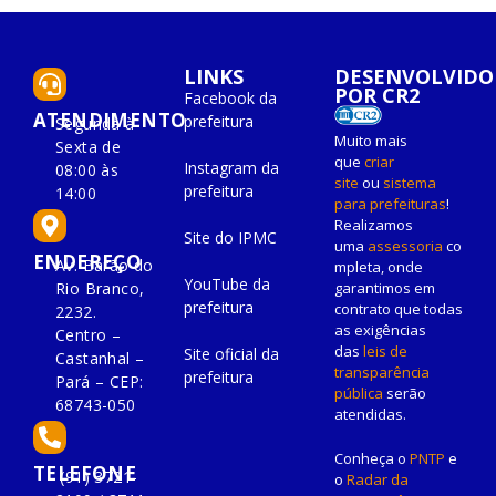
LINKS
DESENVOLVIDO
POR CR2
Facebook da
ATENDIMENTO
prefeitura
Segunda à
Muito mais
Sexta de
que
criar
Instagram da
08:00 às
site
ou
sistema
prefeitura
14:00
para prefeituras
!
Realizamos
Site do IPMC
uma
assessoria
co
ENDEREÇO
Av. Barão do
mpleta, onde
YouTube da
Rio Branco,
garantimos em
prefeitura
contrato que todas
2232.
as exigências
Centro –
das
leis de
Site oficial da
Castanhal –
transparência
prefeitura
Pará – CEP:
pública
serão
68743-050
atendidas.
Conheça o
PNTP
e
TELEFONE
(91) 3721-
o
Radar da