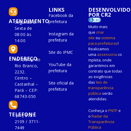
LINKS
DESENVOLVIDO
POR CR2
Facebook da
ATENDIMENTO
prefeitura
Segunda à
Muito mais
Sexta de
que
criar
Instagram da
08:00 às
site
ou
sistema
prefeitura
14:00
para prefeituras
!
Realizamos
Site do IPMC
uma
assessoria
co
ENDEREÇO
Av. Barão do
mpleta, onde
YouTube da
Rio Branco,
garantimos em
prefeitura
contrato que todas
2232.
as exigências
Centro –
das
leis de
Site oficial da
Castanhal –
transparência
prefeitura
Pará – CEP:
pública
serão
68743-050
atendidas.
Conheça o
PNTP
e
TELEFONE
(91) 3721-
o
Radar da
2109 / 3711-
Transparência
Pública
7449