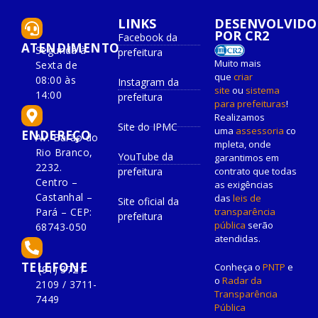
LINKS
DESENVOLVIDO
POR CR2
Facebook da
ATENDIMENTO
Segunda à
prefeitura
Muito mais
Sexta de
que
criar
08:00 às
Instagram da
site
ou
sistema
14:00
prefeitura
para prefeituras
!
Realizamos
Site do IPMC
uma
assessoria
co
ENDEREÇO
Av. Barão do
mpleta, onde
Rio Branco,
YouTube da
garantimos em
2232.
prefeitura
contrato que todas
Centro –
as exigências
Castanhal –
das
leis de
Site oficial da
Pará – CEP:
transparência
prefeitura
pública
serão
68743-050
atendidas.
TELEFONE
Conheça o
PNTP
e
(91) 3721-
o
Radar da
2109 / 3711-
Transparência
7449
Pública