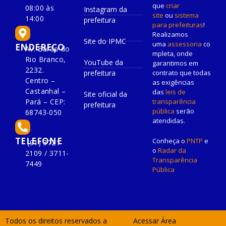
que
criar
08:00 às
Instagram da
site
ou
sistema
14:00
prefeitura
para prefeituras
!
Realizamos
Site do IPMC
uma
assessoria
co
ENDEREÇO
Av. Barão do
mpleta, onde
Rio Branco,
YouTube da
garantimos em
2232.
prefeitura
contrato que todas
Centro –
as exigências
Castanhal –
das
leis de
Site oficial da
Pará – CEP:
transparência
prefeitura
pública
serão
68743-050
atendidas.
TELEFONE
Conheça o
PNTP
e
(91) 3721-
o
Radar da
2109 / 3711-
Transparência
7449
Pública
Todos os direitos reservados a
Acessar Área