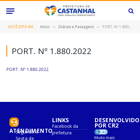
VOCÊ ESTÁ EM:
Inicio
Diárias e Passagens
PORT. Nº 1.880.2022
»
»
PORT. Nº 1.880.2022
PORT. Nº 1.880.2022
LINKS
DESENVOLVIDO
POR CR2
Facebook da
ATENDIMENTO
Segunda à
prefeitura
Muito mais
Sexta de